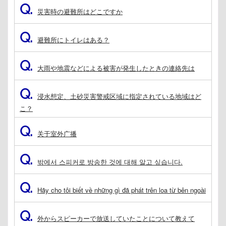
Q.
災害時の避難所はどこですか
Q.
避難所にトイレはある？
Q.
大雨や地震などによる被害が発生したときの連絡先は
Q.
浸水想定、土砂災害警戒区域に指定されている地域はど
こ？
Q.
关于室外广播
Q.
밖에서 스피커로 방송한 것에 대해 알고 싶습니다.
Q.
Hãy cho tôi biết về những gì đã phát trên loa từ bên ngoài
Q.
外からスピーカーで放送していたことについて教えて