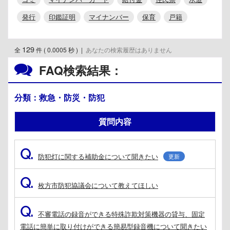
発行
印鑑証明
マイナンバー
保育
戸籍
129
全
件 ( 0.0005 秒 )
|
あなたの検索履歴はありません
FAQ検索結果：
分類：救急・防災・防犯
質問内容
Q.
防犯灯に関する補助金について聞きたい
更新
Q.
枚方市防犯協議会について教えてほしい
Q.
不審電話の録音ができる特殊詐欺対策機器の貸与、固定
電話に簡単に取り付けができる簡易型録音機について聞きたい