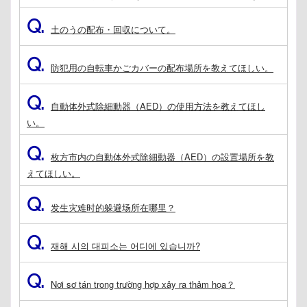
Q.
土のうの配布・回収について。
Q.
防犯用の自転車かごカバーの配布場所を教えてほしい。
Q.
自動体外式除細動器（AED）の使用方法を教えてほし
い。
Q.
枚方市内の自動体外式除細動器（AED）の設置場所を教
えてほしい。
Q.
发生灾难时的躲避场所在哪里？
Q.
재해 시의 대피소는 어디에 있습니까?
Q.
Nơi sơ tán trong trường hợp xảy ra thảm họa？